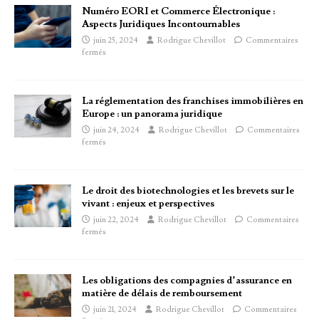
Numéro EORI et Commerce Électronique :
Aspects Juridiques Incontournables
juin 25, 2024
Rodrigue Chevillot
Commentaires
fermés
La réglementation des franchises immobilières en
Europe : un panorama juridique
juin 24, 2024
Rodrigue Chevillot
Commentaires
fermés
Le droit des biotechnologies et les brevets sur le
vivant : enjeux et perspectives
juin 22, 2024
Rodrigue Chevillot
Commentaires
fermés
Les obligations des compagnies d’assurance en
matière de délais de remboursement
juin 21, 2024
Rodrigue Chevillot
Commentaires