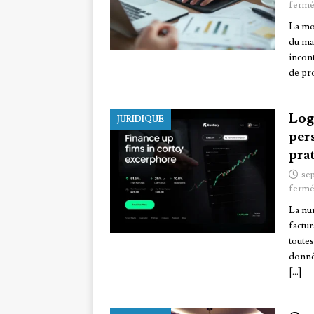
fermé
La mo
du mar
incon
de pr
Log
JURIDIQUE
pers
pra
se
fermé
La nu
factur
toutes
donné
[…]