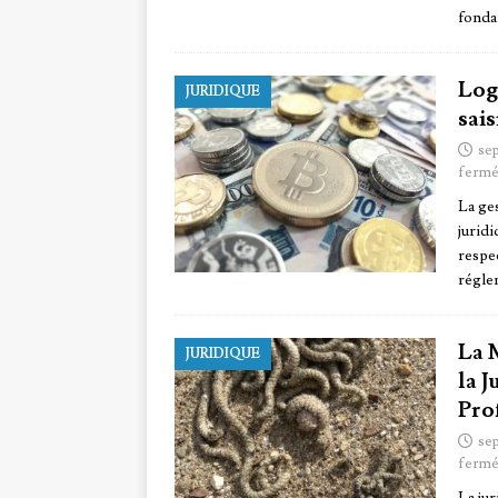
fonda
Logi
JURIDIQUE
sais
se
fermé
La ges
juridi
respec
régle
La 
JURIDIQUE
la 
Pro
se
fermé