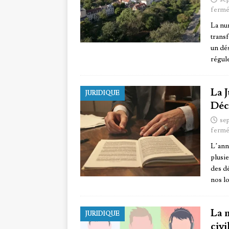
fermé
La nu
trans
un dés
régul
La 
JURIDIQUE
Déc
se
fermé
L’ann
plusie
des d
nos lo
La 
JURIDIQUE
civi