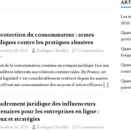
ART
Les m
2026
Quand
protection du consommateur : armes
profe
diques contre les pratiques abusives
Quand
ptembre 28, 2025
Rodrigue Chevillot
Commentaires
fréqu
s
Quand
oit de la consommation constitue un rempart juridique face aux
coura
uilibres inhérents aux relations commerciales. En France, cet
l législatif s’est considérablement renforcé depuis les années
Quand
 offrant aux consommateurs des moyens d’action efficaces
[…]
paiem
adrement juridique des influenceurs
enaires pour les entreprises en ligne :
ux et stratégies
ptembre 26, 2025
Rodrigue Chevillot
Commentaires