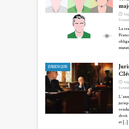
maj
se
fermé
La re
Franc
obliga
mutat
Jur
JURIDIQUE
Clé
se
fermé
L’ann
jurisp
rendu
droit
et
[…]