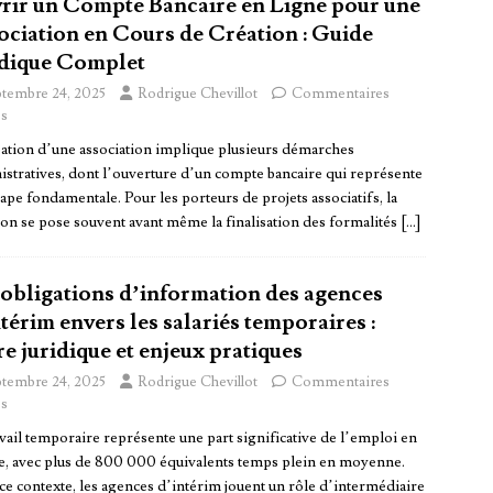
rir un Compte Bancaire en Ligne pour une
ociation en Cours de Création : Guide
idique Complet
ptembre 24, 2025
Rodrigue Chevillot
Commentaires
s
éation d’une association implique plusieurs démarches
istratives, dont l’ouverture d’un compte bancaire qui représente
ape fondamentale. Pour les porteurs de projets associatifs, la
ion se pose souvent avant même la finalisation des formalités
[…]
 obligations d’information des agences
térim envers les salariés temporaires :
e juridique et enjeux pratiques
ptembre 24, 2025
Rodrigue Chevillot
Commentaires
s
vail temporaire représente une part significative de l’emploi en
e, avec plus de 800 000 équivalents temps plein en moyenne.
ce contexte, les agences d’intérim jouent un rôle d’intermédiaire