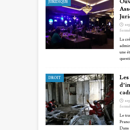
Ouv
JURIDIQUE
Ass
Jur
se
fermé
La cr
admin
une ét
quest
Les
DROIT
d’in
cadr
se
fermé
Le tra
Franc
Dans 