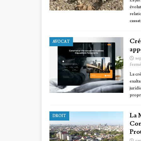
La jur
évolu
relati
cassa
Créa
AVOCAT
appe
se
fermé
La cr
exalta
juridi
propri
La 
DROIT
Con
Prot
se