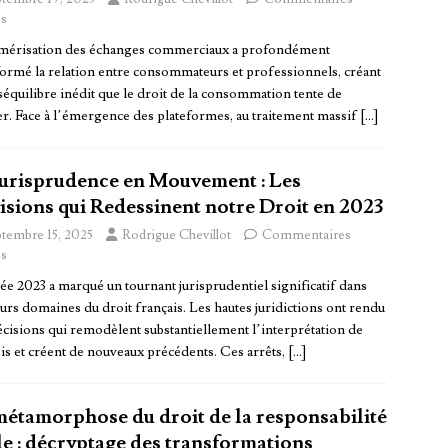
s
mérisation des échanges commerciaux a profondément
formé la relation entre consommateurs et professionnels, créant
équilibre inédit que le droit de la consommation tente de
er. Face à l’émergence des plateformes, au traitement massif
[…]
Jurisprudence en Mouvement : Les
isions qui Redessinent notre Droit en 2023
ptembre 15, 2025
Rodrigue Chevillot
Commentaires
s
ée 2023 a marqué un tournant jurisprudentiel significatif dans
urs domaines du droit français. Les hautes juridictions ont rendu
écisions qui remodèlent substantiellement l’interprétation de
is et créent de nouveaux précédents. Ces arrêts,
[…]
métamorphose du droit de la responsabilité
le : décryptage des transformations