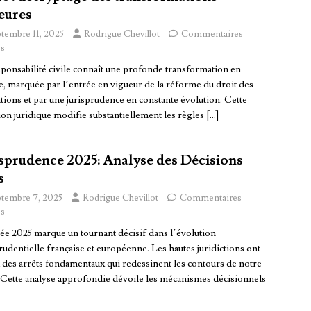
eures
ptembre 11, 2025
Rodrigue Chevillot
Commentaires
s
sponsabilité civile connaît une profonde transformation en
e, marquée par l’entrée en vigueur de la réforme du droit des
tions et par une jurisprudence en constante évolution. Cette
ion juridique modifie substantiellement les règles
[…]
isprudence 2025: Analyse des Décisions
s
ptembre 7, 2025
Rodrigue Chevillot
Commentaires
s
ée 2025 marque un tournant décisif dans l’évolution
rudentielle française et européenne. Les hautes juridictions ont
 des arrêts fondamentaux qui redessinent les contours de notre
. Cette analyse approfondie dévoile les mécanismes décisionnels