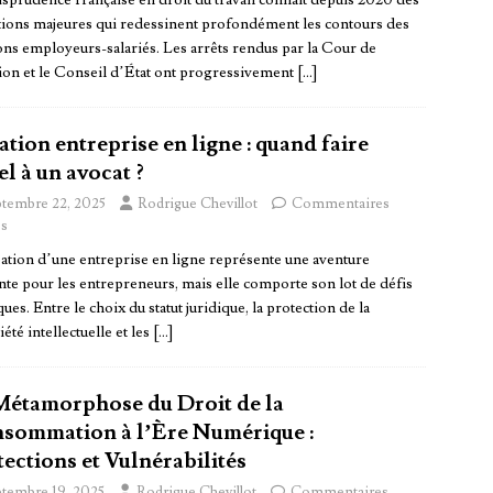
isprudence française en droit du travail connaît depuis 2020 des
tions majeures qui redessinent profondément les contours des
ons employeurs-salariés. Les arrêts rendus par la Cour de
tion et le Conseil d’État ont progressivement
[…]
tion entreprise en ligne : quand faire
l à un avocat ?
ptembre 22, 2025
Rodrigue Chevillot
Commentaires
s
éation d’une entreprise en ligne représente une aventure
nte pour les entrepreneurs, mais elle comporte son lot de défis
ques. Entre le choix du statut juridique, la protection de la
été intellectuelle et les
[…]
Métamorphose du Droit de la
sommation à l’Ère Numérique :
ections et Vulnérabilités
ptembre 19, 2025
Rodrigue Chevillot
Commentaires