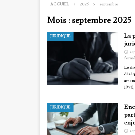
ACCUEIL
2025
septembre
Mois :
septembre 2025
La 
JURIDIQUE
juri
se
fermé
Le dr
déséq
arsena
1970,
Enc
JURIDIQUE
part
enje
se