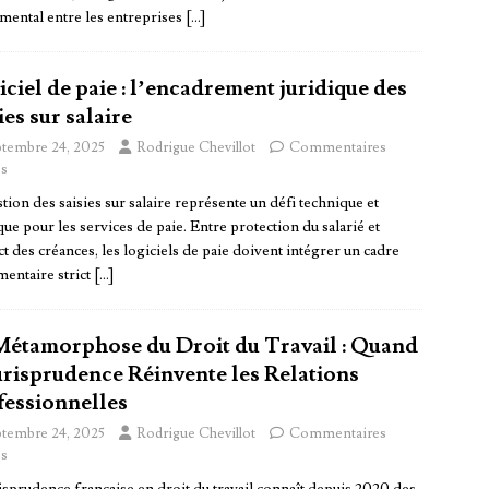
mental entre les entreprises
[…]
ciel de paie : l’encadrement juridique des
ies sur salaire
ptembre 24, 2025
Rodrigue Chevillot
Commentaires
s
tion des saisies sur salaire représente un défi technique et
que pour les services de paie. Entre protection du salarié et
t des créances, les logiciels de paie doivent intégrer un cadre
mentaire strict
[…]
Métamorphose du Droit du Travail : Quand
Jurisprudence Réinvente les Relations
fessionnelles
ptembre 24, 2025
Rodrigue Chevillot
Commentaires
s