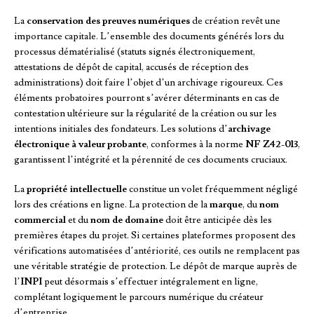
La
conservation des preuves numériques
de création revêt une
importance capitale. L’ensemble des documents générés lors du
processus dématérialisé (statuts signés électroniquement,
attestations de dépôt de capital, accusés de réception des
administrations) doit faire l’objet d’un archivage rigoureux. Ces
éléments probatoires pourront s’avérer déterminants en cas de
contestation ultérieure sur la régularité de la création ou sur les
intentions initiales des fondateurs. Les solutions d’
archivage
électronique à valeur probante
, conformes à la norme
NF Z42-013
,
garantissent l’intégrité et la pérennité de ces documents cruciaux.
La
propriété intellectuelle
constitue un volet fréquemment négligé
lors des créations en ligne. La protection de la
marque
, du
nom
commercial
et du
nom de domaine
doit être anticipée dès les
premières étapes du projet. Si certaines plateformes proposent des
vérifications automatisées d’antériorité, ces outils ne remplacent pas
une véritable stratégie de protection. Le dépôt de marque auprès de
l’
INPI
peut désormais s’effectuer intégralement en ligne,
complétant logiquement le parcours numérique du créateur
d’entreprise.