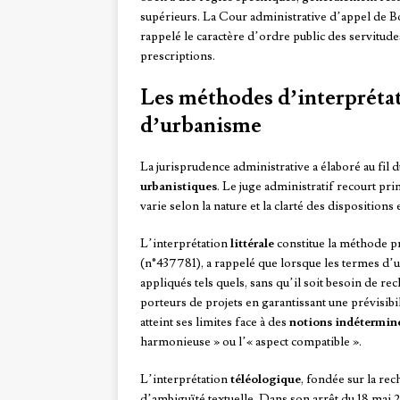
supérieurs. La Cour administrative d’appel de Bo
rappelé le caractère d’ordre public des servitudes 
prescriptions.
Les méthodes d’interprétat
d’urbanisme
La jurisprudence administrative a élaboré au fi
urbanistiques
. Le juge administratif recourt pr
varie selon la nature et la clarté des dispositions 
L’interprétation
littérale
constitue la méthode pr
(n°437781), a rappelé que lorsque les termes d’un
appliqués tels quels, sans qu’il soit besoin de re
porteurs de projets en garantissant une prévisibi
atteint ses limites face à des
notions indétermin
harmonieuse » ou l’« aspect compatible ».
L’interprétation
téléologique
, fondée sur la rec
d’ambiguïté textuelle. Dans son arrêt du 18 mai 