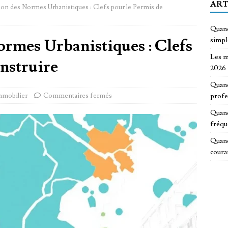
ART
tion des Normes Urbanistiques : Clefs pour le Permis de
Quand
ormes Urbanistiques : Clefs
simp
Les m
nstruire
2026
Quand
mmobilier
Commentaires fermés
profe
Quand
fréqu
Quand
coura