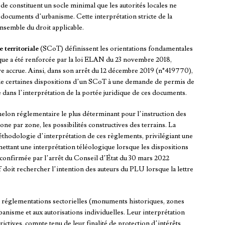
ode constituent un socle minimal que les autorités locales ne
documents d’urbanisme. Cette interprétation stricte de la
nsemble du droit applicable.
 territoriale
(SCoT) définissent les orientations fondamentales
ique a été renforcée par la loi ELAN du 23 novembre 2018,
ve accrue. Ainsi, dans son arrêt du 12 décembre 2019 (n°419770),
e de certaines dispositions d’un SCoT à une demande de permis de
e dans l’interprétation de la portée juridique de ces documents.
elon réglementaire le plus déterminant pour l’instruction des
ne par zone, les possibilités constructives des terrains. La
thodologie d’interprétation de ces règlements, privilégiant une
dmettant une interprétation téléologique lorsque les dispositions
 confirmée par l’arrêt du Conseil d’État du 30 mars 2022
 doit rechercher l’intention des auteurs du PLU lorsque la lettre
s réglementations sectorielles (monuments historiques, zones
anisme et aux autorisations individuelles. Leur interprétation
ictives, compte tenu de leur finalité de protection d’intérêts