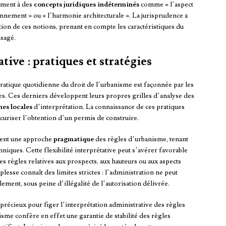
mment à des
concepts juridiques indéterminés
comme « l’aspect
onnement » ou « l’harmonie architecturale ». La jurisprudence a
on de ces notions, prenant en compte les caractéristiques du
isagé.
ive : pratiques et stratégies
 pratique quotidienne du droit de l’urbanisme est façonnée par les
ales. Ces derniers développent leurs propres grilles d’analyse des
nes locales
d’interprétation. La connaissance de ces pratiques
écuriser l’obtention d’un permis de construire.
ement une approche
pragmatique
des règles d’urbanisme, tenant
hniques. Cette flexibilité interprétative peut s’avérer favorable
s règles relatives aux prospects, aux hauteurs ou aux aspects
plesse connaît des limites strictes : l’administration ne peut
ement, sous peine d’illégalité de l’autorisation délivrée.
 précieux pour figer l’interprétation administrative des règles
isme confère en effet une garantie de stabilité des règles