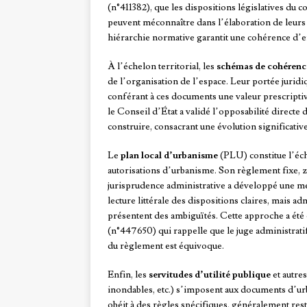
(n°411382), que les dispositions législatives du c
peuvent méconnaître dans l’élaboration de leurs 
hiérarchie normative garantit une cohérence d’e
À l’échelon territorial, les
schémas de cohérence
de l’organisation de l’espace. Leur portée jurid
conférant à ces documents une valeur prescripti
le Conseil d’État a validé l’opposabilité direct
construire, consacrant une évolution significativ
Le
plan local d’urbanisme
(PLU) constitue l’éch
autorisations d’urbanisme. Son règlement fixe, zo
jurisprudence administrative a développé une mé
lecture littérale des dispositions claires, mais a
présentent des ambiguïtés. Cette approche a été
(n°447650) qui rappelle que le juge administratif
du règlement est équivoque.
Enfin, les
servitudes d’utilité publique
et autre
inondables, etc.) s’imposent aux documents d’urb
obéit à des règles spécifiques, généralement restr