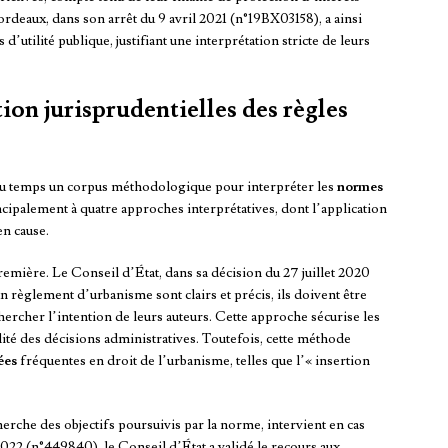
rdeaux, dans son arrêt du 9 avril 2021 (n°19BX03158), a ainsi
d’utilité publique, justifiant une interprétation stricte de leurs
ion jurisprudentielles des règles
l du temps un corpus méthodologique pour interpréter les
normes
incipalement à quatre approches interprétatives, dont l’application
en cause.
emière. Le Conseil d’État, dans sa décision du 27 juillet 2020
 règlement d’urbanisme sont clairs et précis, ils doivent être
chercher l’intention de leurs auteurs. Cette approche sécurise les
lité des décisions administratives. Toutefois, cette méthode
ées
fréquentes en droit de l’urbanisme, telles que l’« insertion
herche des objectifs poursuivis par la norme, intervient en cas
2022 (n°449840), le Conseil d’État a validé le recours aux