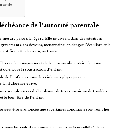
arentale
déchéance de l’autorité parentale
 mesure prise à la légère. Elle intervient dans des situations
ravement à ses devoirs, mettant ainsi en danger l’équilibre et le
justifier cette décision, on trouve :
lles que le non-paiement de la pension alimentaire, le non-
t ou encore la soustraction d’enfant.
ale
de l’enfant, comme les violences physiques ou
e la négligence grave.
par exemple en cas d’alcoolisme, de toxicomanie ou de troubles
et le bien-être de l’enfant.
ne peut être prononcée que si certaines conditions sont remplies
s pour lesquels il est poursuivi et avoir eu la possibilité de se