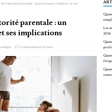
ART
de l’autorité parentale : un processus complexe et ses
Quand
orité parentale : un
simp
Les m
t ses implications
2026
Quand
uridique
Commentaires fermés
profe
Quand
fréqu
Quand
coura