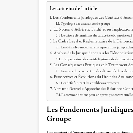
Le contenu de l'article
Les Fondements Juridiques des Contrats d’Assu
Typologie des assurances de groupe
La Notion d’Adhérent Tardif et ses Implications
Le critère déterminant du caractère obligatoire ou f
Le Cadre Légal et Réglementaire de la Dénoncia
Les délais légaux et leurs interprétations jurispruden
Analyse de la Jurisprudence sur les Dénonciatio
L’appréciation des motifs légitimes de dénonciatio
Les Conséquences Pratiques et le Traitement des
Les voies de recours et modes alternatifs de règlemen
Perspectives et Évolutions du Droit des Assuranc
Les défis futurs et les équilibres à préserver
Vers une Nouvelle Approche des Relations Contr
Recommandations pour une pratique contractuelle 
Les Fondements Juridiques
Groupe
Les
contrats d’assurance de groupe
constituent 