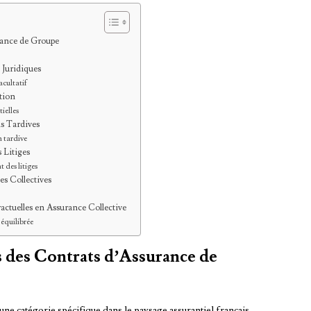
rance de Groupe
 Juridiques
acultatif
tion
tielles
ns Tardives
n tardive
 Litiges
t des litiges
es Collectives
actuelles en Assurance Collective
équilibrée
 des Contrats d’Assurance de
une catégorie spécifique dans le paysage assurantiel français.