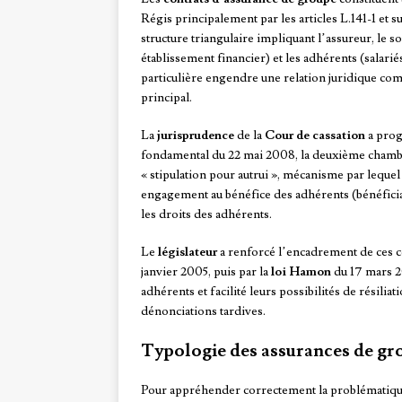
Régis principalement par les articles L.141-1 et s
structure triangulaire impliquant l’assureur, le 
établissement financier) et les adhérents (salari
particulière engendre une relation juridique com
principal.
La
jurisprudence
de la
Cour de cassation
a prog
fondamental du 22 mai 2008, la deuxième chambre
« stipulation pour autrui », mécanisme par lequel 
engagement au bénéfice des adhérents (bénéficia
les droits des adhérents.
Le
législateur
a renforcé l’encadrement de ces c
janvier 2005, puis par la
loi Hamon
du 17 mars 2
adhérents et facilité leurs possibilités de résiliat
dénonciations tardives.
Typologie des assurances de gr
Pour appréhender correctement la problématique d