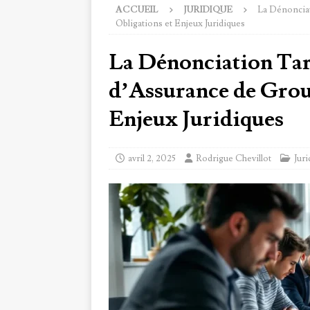
ACCUEIL
JURIDIQUE
La Dénonciat
Obligations et Enjeux Juridiques
La Dénonciation Tar
d’Assurance de Group
Enjeux Juridiques
avril 2, 2025
Rodrigue Chevillot
Jur