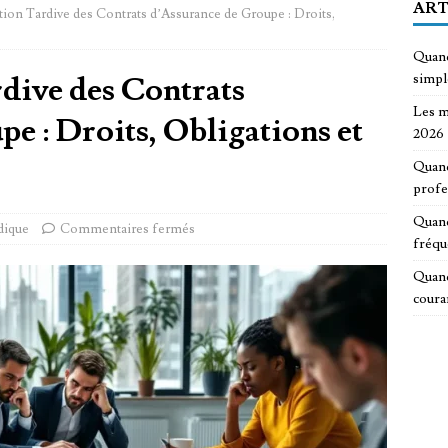
ART
ion Tardive des Contrats d’Assurance de Groupe : Droits,
Quand
dive des Contrats
simp
Les m
e : Droits, Obligations et
2026
Quand
profe
Quand
idique
Commentaires fermés
fréqu
Quand
coura