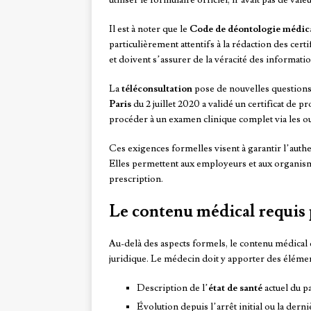
utiliser le formulaire officiel, n’avait pas de va
Il est à noter que le
Code de déontologie médic
particulièrement attentifs à la rédaction des cert
et doivent s’assurer de la véracité des informati
La
téléconsultation
pose de nouvelles questions q
Paris
du 2 juillet 2020 a validé un certificat de p
procéder à un examen clinique complet via les ou
Ces exigences formelles visent à garantir l’authen
Elles permettent aux employeurs et aux organismes
prescription.
Le contenu médical requis p
Au-delà des aspects formels, le contenu médical d
juridique. Le médecin doit y apporter des éléments
Description de l’
état de santé
actuel du pa
Évolution depuis l’arrêt initial ou la der