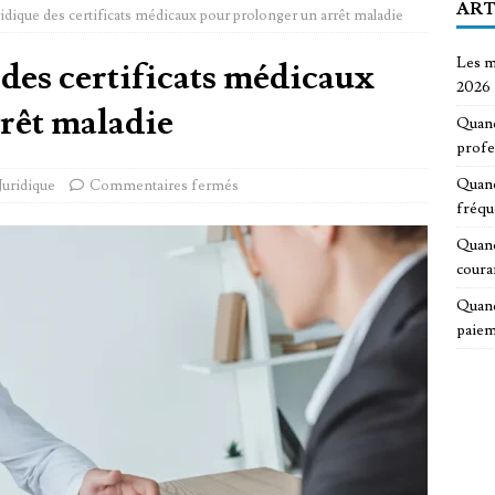
ART
uridique des certificats médicaux pour prolonger un arrêt maladie
Les m
 des certificats médicaux
2026
rêt maladie
Quand
profe
Quand
Juridique
Commentaires fermés
fréqu
Quand
coura
Quand
paiem