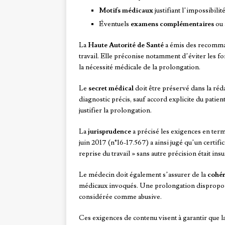
Motifs médicaux
justifiant l’impossibilit
Éventuels
examens complémentaires
ou 
La
Haute Autorité de Santé
a émis des recommand
travail. Elle préconise notamment d’éviter les 
la nécessité médicale de la prolongation.
Le
secret médical
doit être préservé dans la réda
diagnostic précis, sauf accord explicite du patien
justifier la prolongation.
La
jurisprudence
a précisé les exigences en ter
juin 2017 (n°16-17.567) a ainsi jugé qu’un certifi
reprise du travail » sans autre précision était ins
Le médecin doit également s’assurer de la
cohé
médicaux invoqués. Une prolongation disproporti
considérée comme abusive.
Ces exigences de contenu visent à garantir que la