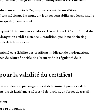
leur probante pour justifier une prolongation d’arrêt maladie.
ale
, dans son article 76, impose aux médecins d’être
ificats médicaux. Ils engagent leur responsabilité professionnelle
ons qu’ils y consignent.
uant à la forme des certificats. Un arrêt de la
Cour d’appel de
rolongation établi à distance, à condition que le médecin ait pu
tils de télémédecine.
ticité et la fiabilité des certificats médicaux de prolongation.
 de sécurité sociale de s’assurer de la régularité de la
our la validité du certificat
u certificat de prolongation est déterminant pour sa validité
 précis justifiant la nécessité de prolonger l’arrêt de travail :
tient
nière prolongation