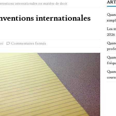
ART
ventions internationales en matière de droit
Quand
nventions internationales
simp
Les m
2026
Quand
oi
Commentaires fermés
profe
Quand
fréqu
Quand
coura