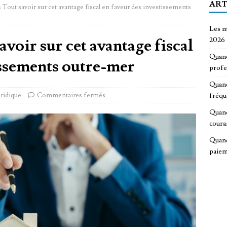
ART
: Tout savoir sur cet avantage fiscal en faveur des investissements
Les m
avoir sur cet avantage fiscal
2026
Quand
issements outre-mer
profe
Quand
uridique
Commentaires fermés
fréqu
Quand
coura
Quand
paiem