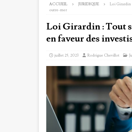
ACCUEIL
JURIDIQUE
Loi Girardin 
outre-mer
Loi Girardin : Tout s
en faveur des invest
juillet 25, 2023
Rodrigue Chevillot
J