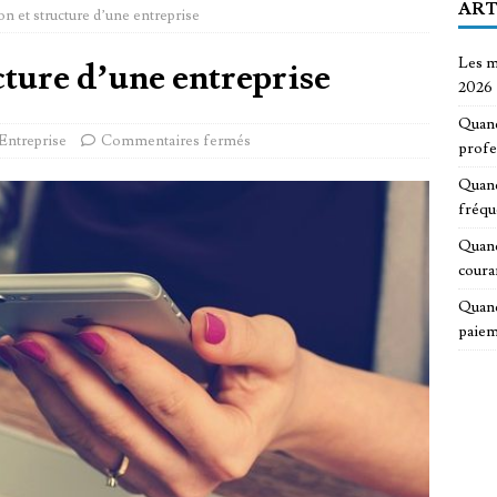
ART
n et structure d’une entreprise
Les m
cture d’une entreprise
2026
Quand
Entreprise
Commentaires fermés
profe
Quand
fréqu
Quand
coura
Quand
paiem