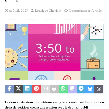
août 21, 2025
Rodrigue Chevillot
Commentaires fermés
La démocratisation des pétitions en ligne a transformé l’exercice du
droit de pétition, créant une tension avec le droit à l’oubli