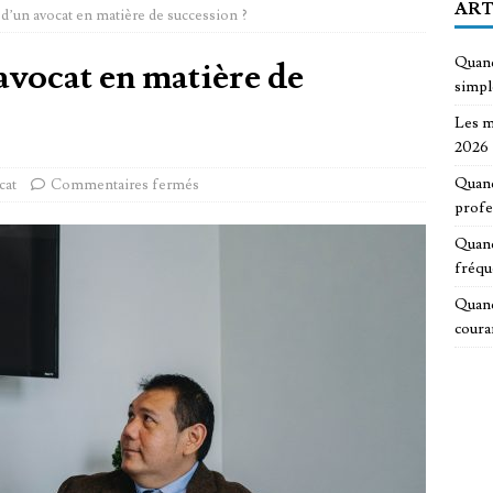
ART
e d’un avocat en matière de succession ?
Quand
 avocat en matière de
simp
Les m
2026
Quand
cat
Commentaires fermés
profe
Quand
fréqu
Quand
coura