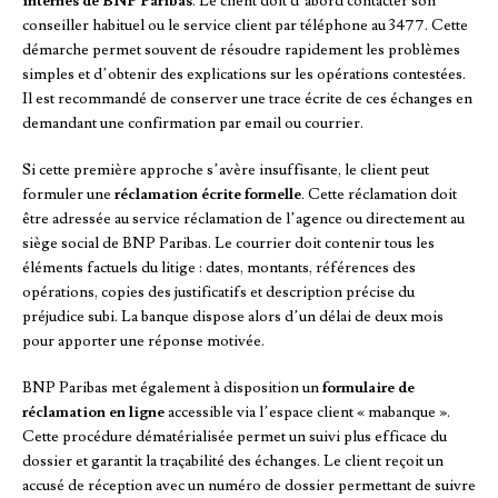
internes de BNP Paribas
. Le client doit d’abord contacter son
conseiller habituel ou le service client par téléphone au 3477. Cette
démarche permet souvent de résoudre rapidement les problèmes
simples et d’obtenir des explications sur les opérations contestées.
Il est recommandé de conserver une trace écrite de ces échanges en
demandant une confirmation par email ou courrier.
Si cette première approche s’avère insuffisante, le client peut
formuler une
réclamation écrite formelle
. Cette réclamation doit
être adressée au service réclamation de l’agence ou directement au
siège social de BNP Paribas. Le courrier doit contenir tous les
éléments factuels du litige : dates, montants, références des
opérations, copies des justificatifs et description précise du
préjudice subi. La banque dispose alors d’un délai de deux mois
pour apporter une réponse motivée.
BNP Paribas met également à disposition un
formulaire de
réclamation en ligne
accessible via l’espace client « mabanque ».
Cette procédure dématérialisée permet un suivi plus efficace du
dossier et garantit la traçabilité des échanges. Le client reçoit un
accusé de réception avec un numéro de dossier permettant de suivre