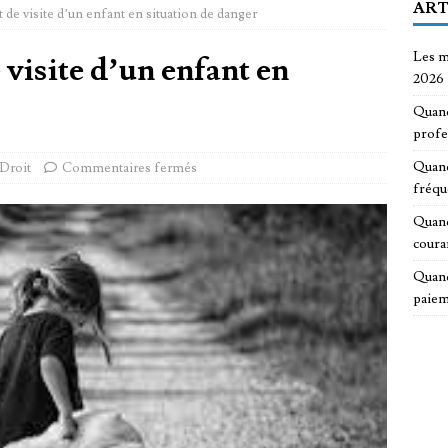
ART
 de visite d’un enfant en situation de danger
Les m
 visite d’un enfant en
2026
Quand
profe
Quand
Droit
Commentaires fermés
fréqu
Quand
coura
Quand
paiem