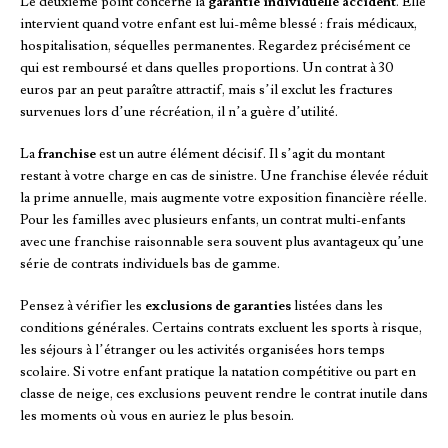
Le deuxième point concerne la
garantie individuelle accident
. Elle
intervient quand votre enfant est lui-même blessé : frais médicaux,
hospitalisation, séquelles permanentes. Regardez précisément ce
qui est remboursé et dans quelles proportions. Un contrat à 30
euros par an peut paraître attractif, mais s’il exclut les fractures
survenues lors d’une récréation, il n’a guère d’utilité.
La
franchise
est un autre élément décisif. Il s’agit du montant
restant à votre charge en cas de sinistre. Une franchise élevée réduit
la prime annuelle, mais augmente votre exposition financière réelle.
Pour les familles avec plusieurs enfants, un contrat multi-enfants
avec une franchise raisonnable sera souvent plus avantageux qu’une
série de contrats individuels bas de gamme.
Pensez à vérifier les
exclusions de garanties
listées dans les
conditions générales. Certains contrats excluent les sports à risque,
les séjours à l’étranger ou les activités organisées hors temps
scolaire. Si votre enfant pratique la natation compétitive ou part en
classe de neige, ces exclusions peuvent rendre le contrat inutile dans
les moments où vous en auriez le plus besoin.