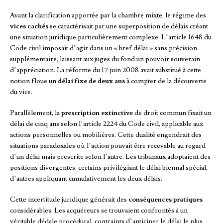
Avant la clarification apportée par la chambre mixte, le régime des
vices cachés
se caractérisait par une superposition de délais créant
une situation juridique particulièrement complexe. L’article 1648 du
Code civil imposait d’agir dans un « bref délai » sans précision
supplémentaire, laissant aux juges du fond un pouvoir souverain
d’appréciation. La réforme du 17 juin 2008 avait substitué à cette
notion floue un
délai fixe de deux ans
à compter de la découverte
du vice.
Parallèlement, la
prescription extinctive
de droit commun fixait un
délai de cinq ans selon l’article 2224 du Code civil, applicable aux
actions personnelles ou mobilières. Cette dualité engendrait des
situations paradoxales où l’action pouvait être recevable au regard
d’un délai mais prescrite selon l’autre. Les tribunaux adoptaient des
positions divergentes, certains privilégiant le délai biennal spécial,
d’autres appliquant cumulativement les deux délais.
Cette incertitude juridique générait des
conséquences pratiques
considérables. Les acquéreurs se trouvaient confrontés à un
véritable dédale procédural, contraints d’anticiper le délai le plus