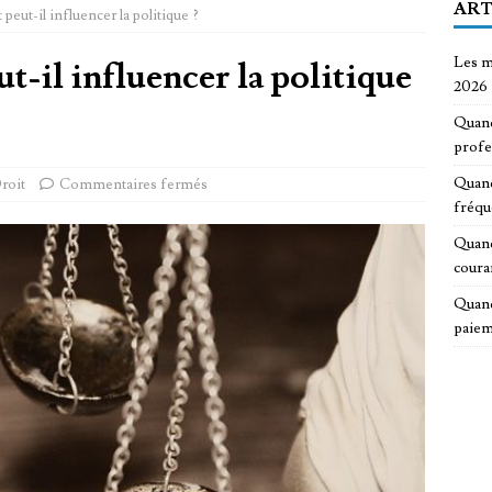
ART
eut-il influencer la politique ?
Les m
t-il influencer la politique
2026
Quand
profe
Quand
roit
Commentaires fermés
fréqu
Quand
coura
Quand
paiem