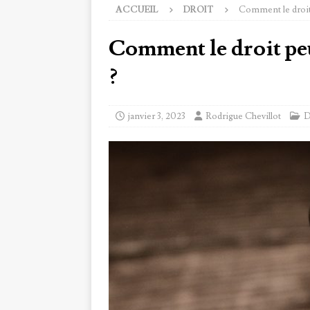
ACCUEIL
DROIT
Comment le droit p
Comment le droit peu
?
janvier 3, 2023
Rodrigue Chevillot
D