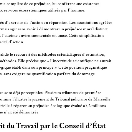
ie complète de ce préjudice, lui conférant une existence
aux services écosystémiques utilisés par l’homme.
ités d’exercice de l’action en réparation. Les associations agréées
mais agir sans avoir à démontrer un
préjudice moral
distinct,
vec l’atteinte environnementale en cause. Cette simplification
cité d’action.
alidé le recours à des
méthodes scientifiques
d’estimation,
thodes. Elle précise que « l’incertitude scientifique ne saurait
logique établi dans son principe ». Cette position pragmatique
es, sans exiger une quantification parfaite du dommage
e sont déjà perceptibles. Plusieurs tribunaux de première
mme l’illustre le jugement du Tribunal judiciaire de Marseille
ielle à réparer un préjudice écologique évalué à 3,2 millions
ne n’ait été démontrée.
 du Travail par le Conseil d’État