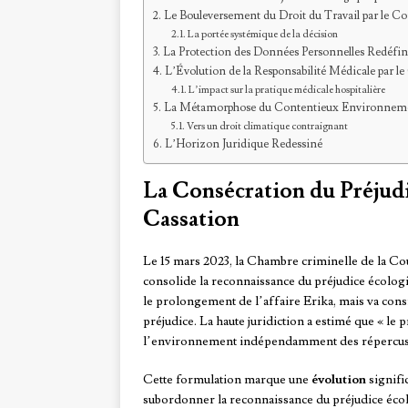
Le Bouleversement du Droit du Travail par le Con
La portée systémique de la décision
La Protection des Données Personnelles Redéfin
L’Évolution de la Responsabilité Médicale par le
L’impact sur la pratique médicale hospitalière
La Métamorphose du Contentieux Environneme
Vers un droit climatique contraignant
L’Horizon Juridique Redessiné
La Consécration du Préjudi
Cassation
Le 15 mars 2023, la Chambre criminelle de la Cou
consolide la reconnaissance du préjudice écologi
le prolongement de l’affaire Erika, mais va consi
préjudice. La haute juridiction a estimé que « le
l’environnement indépendamment des répercussi
Cette formulation marque une
évolution
signifi
subordonner la reconnaissance du préjudice éco