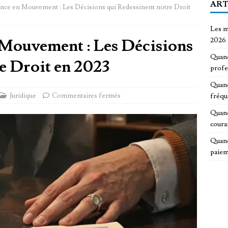
ART
ence en Mouvement : Les Décisions qui Redessinent notre Droit
Les m
 Mouvement : Les Décisions
2026
Quand
e Droit en 2023
profe
Quand
Juridique
Commentaires fermés
fréqu
Quand
coura
Quand
paiem