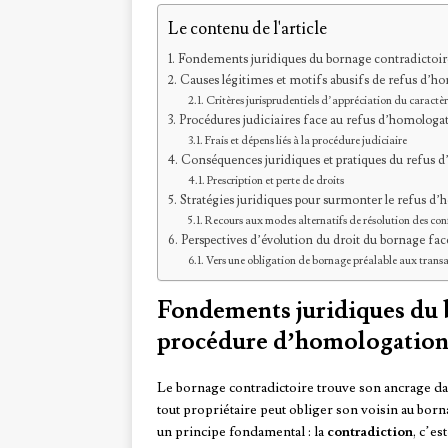
Le contenu de l'article
Fondements juridiques du bornage contradictoir
Causes légitimes et motifs abusifs de refus d’h
Critères jurisprudentiels d’appréciation du caractèr
Procédures judiciaires face au refus d’homologa
Frais et dépens liés à la procédure judiciaire
Conséquences juridiques et pratiques du refus 
Prescription et perte de droits
Stratégies juridiques pour surmonter le refus d
Recours aux modes alternatifs de résolution des conf
Perspectives d’évolution du droit du bornage fa
Vers une obligation de bornage préalable aux transa
Fondements juridiques du b
procédure d’homologatio
Le bornage contradictoire trouve son ancrage d
tout propriétaire peut obliger son voisin au bor
un principe fondamental : la
contradiction
, c’es