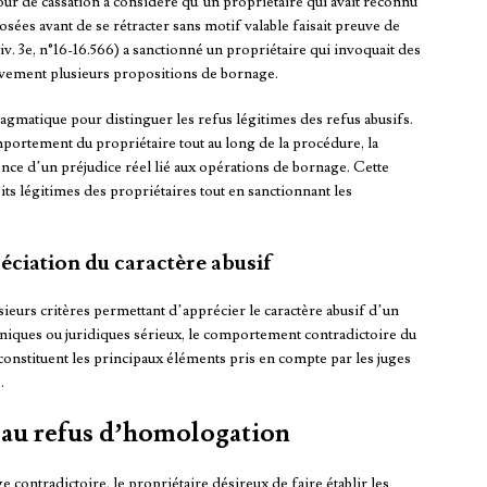
Cour de cassation a considéré qu’un propriétaire qui avait reconnu
osées avant de se rétracter sans motif valable faisait preuve de
v. 3e, n°16-16.566) a sanctionné un propriétaire qui invoquait des
ivement plusieurs propositions de bornage.
matique pour distinguer les refus légitimes des refus abusifs.
ortement du propriétaire tout au long de la procédure, la
ence d’un préjudice réel lié aux opérations de bornage. Cette
its légitimes des propriétaires tout en sanctionnant les
éciation du caractère abusif
eurs critères permettant d’apprécier le caractère abusif d’un
iques ou juridiques sérieux, le comportement contradictoire du
e constituent les principaux éléments pris en compte par les juges
.
e au refus d’homologation
ontradictoire, le propriétaire désireux de faire établir les