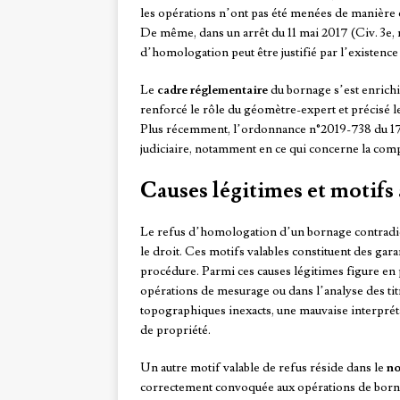
les opérations n’ont pas été menées de manière co
De même, dans un arrêt du 11 mai 2017 (Civ. 3e, n
d’homologation peut être justifié par l’existenc
Le
cadre réglementaire
du bornage s’est enrichi a
renforcé le rôle du géomètre-expert et précisé l
Plus récemment, l’ordonnance n°2019-738 du 17 j
judiciaire, notamment en ce qui concerne la comp
Causes légitimes et motifs
Le refus d’homologation d’un bornage contradic
le droit. Ces motifs valables constituent des garan
procédure. Parmi ces causes légitimes figure en p
opérations de mesurage ou dans l’analyse des tit
topographiques inexacts, une mauvaise interprét
de propriété.
Un autre motif valable de refus réside dans le
no
correctement convoquée aux opérations de bornage,