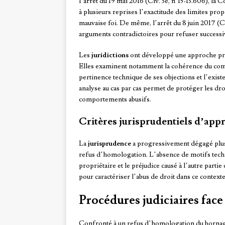
l’arrêt du 19 mai 2016 (Civ. 3e, n°15-13.606), la 
à plusieurs reprises l’exactitude des limites prop
mauvaise foi. De même, l’arrêt du 8 juin 2017 (Ci
arguments contradictoires pour refuser success
Les
juridictions
ont développé une approche prag
Elles examinent notamment la cohérence du comp
pertinence technique de ses objections et l’exist
analyse au cas par cas permet de protéger les dro
comportements abusifs.
Critères jurisprudentiels d’appr
La
jurisprudence
a progressivement dégagé plusi
refus d’homologation. L’absence de motifs techn
propriétaire et le préjudice causé à l’autre parti
pour caractériser l’abus de droit dans ce contexte
Procédures judiciaires fac
Confronté à un refus d’homologation du bornage c