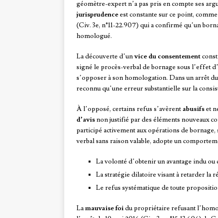
géomètre-expert n’a pas pris en compte ses argu
jurisprudence
est constante sur ce point, comme 
(Civ. 3e, n°11-22.907) qui a confirmé qu’un borna
homologué.
La découverte d’un
vice du consentement
consti
signé le procès-verbal de bornage sous l’effet d
s’opposer à son homologation. Dans un arrêt du 1
reconnu qu’une erreur substantielle sur la consist
À l’opposé, certains refus s’avèrent
abusifs
et n
d’avis
non justifié par des éléments nouveaux con
participé activement aux opérations de bornage, 
verbal sans raison valable, adopte un comportem
La volonté d’obtenir un avantage indu ou
La stratégie dilatoire visant à retarder la 
Le refus systématique de toute propositi
La
mauvaise foi
du propriétaire refusant l’homo