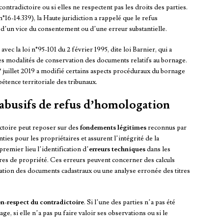
ntradictoire ou si elles ne respectent pas les droits des parties.
°16-14.339), la Haute juridiction a rappelé que le refus
e d’un vice du consentement ou d’une erreur substantielle.
vec la loi n°95-101 du 2 février 1995, dite loi Barnier, qui a
es modalités de conservation des documents relatifs au bornage.
uillet 2019 a modifié certains aspects procéduraux du bornage
étence territoriale des tribunaux.
 abusifs de refus d’homologation
toire peut reposer sur des
fondements légitimes
reconnus par
ties pour les propriétaires et assurent l’intégrité de la
remier lieu l’identification d’
erreurs techniques
dans les
res de propriété. Ces erreurs peuvent concerner des calculs
ation des documents cadastraux ou une analyse erronée des titres
n-respect du contradictoire
. Si l’une des parties n’a pas été
 si elle n’a pas pu faire valoir ses observations ou si le