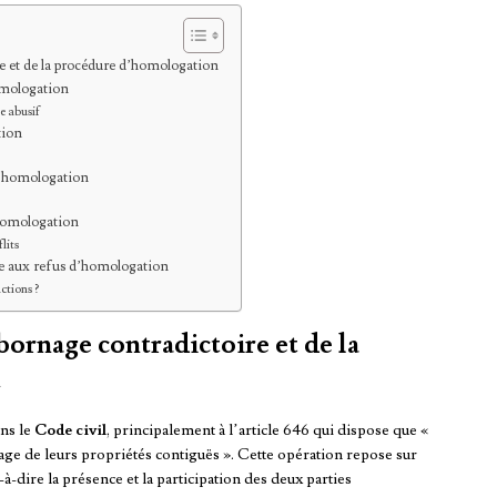
e et de la procédure d’homologation
omologation
e abusif
tion
d’homologation
’homologation
lits
ce aux refus d’homologation
ctions ?
ornage contradictoire et de la
n
ans le
Code civil
, principalement à l’article 646 qui dispose que «
nage de leurs propriétés contiguës ». Cette opération repose sur
t-à-dire la présence et la participation des deux parties