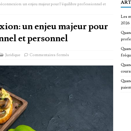
ART
 déconnexion: un enjeu majeur pour l’équilibre professionnel et
Les m
exion: un enjeu majeur pour
2026
Quand
nnel et personnel
profe
Quand
Juridique
Commentaires fermés
fréqu
Quand
coura
Quand
paiem