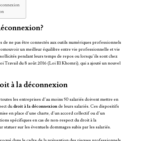
 déconnexion
ion
 déconnexion?
iés de ne pas être connectés aux outils numériques professionnels
 promouvoir un meilleur équilibre entre vie professionnelle et vie
t sollicités pendant leurs temps de repos ou lorsqu’ils sont chez
Loi Travail du 8 août 2016 (Loi El Khomri), qui a ajouté un nouvel
oit à la déconnexion
 toutes les entreprises d’au moins 50 salariés doivent mettre en
spect du
droit à la déconnexion
de leurs salariés. Ces dispositifs
se en place d’une charte, d’un accord collectif ou d’un
ions spécifiques en cas de non-respect du droit à la
 statuer sur les éventuels dommages subis par les salariés.
voqué dans le cadre de la prévention des risques professionnels.