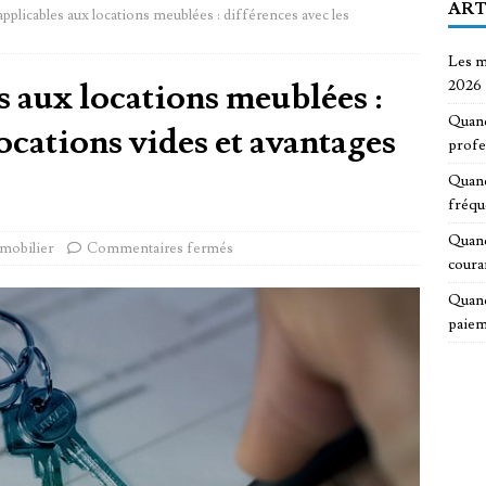
ART
applicables aux locations meublées : différences avec les
Les m
s aux locations meublées :
2026
Quand
locations vides et avantages
profe
Quand
fréqu
Quand
mobilier
Commentaires fermés
coura
Quand
paiem