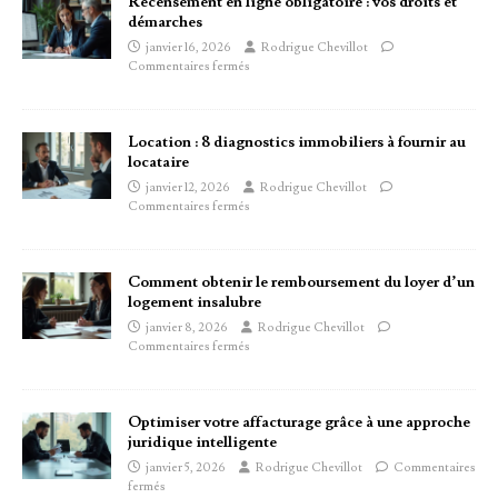
Recensement en ligne obligatoire : vos droits et
démarches
janvier 16, 2026
Rodrigue Chevillot
Commentaires fermés
Location : 8 diagnostics immobiliers à fournir au
locataire
janvier 12, 2026
Rodrigue Chevillot
Commentaires fermés
Comment obtenir le remboursement du loyer d’un
logement insalubre
janvier 8, 2026
Rodrigue Chevillot
Commentaires fermés
Optimiser votre affacturage grâce à une approche
juridique intelligente
janvier 5, 2026
Rodrigue Chevillot
Commentaires
fermés